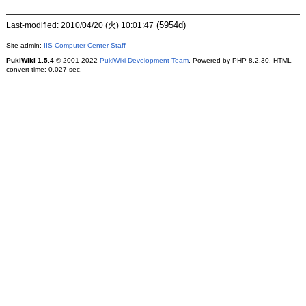
(5954d)
Last-modified: 2010/04/20 (火) 10:01:47
Site admin:
IIS Computer Center Staff
PukiWiki 1.5.4
© 2001-2022
PukiWiki Development Team
. Powered by PHP 8.2.30. HTML
convert time: 0.027 sec.