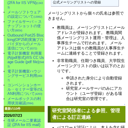
公式メーリングリストへの登録
(2FA for IIS VPN)
(1343
3)
メールソフトウェア
メーリングリストから個々の氏名は参照で
の設定について
(13062)
きません。
ファイルサーバ -- ス
ナップショットの使
教職員は、メーリングリストにメール
い方
(6654)
アドレスが登録されます。 教職員関
Outbound Port25 Bloc
係メーリングリスト運用・管理は、人
king(OP25B)実施プロ
事厚生チームで行われます。 メール
バイダからのメール
アドレスは個々の教職員が人事厚生チ
送信について
(6372)
ームに連絡することで登録されます。
電子計算機室 利用案
内(pdf形式)/IIS CC Us
非常勤職員、任期つき職員、大学院生
age Guide (pdf file)
(544
メーリングリストの扱いは以下のとお
3)
りです。
電子計算機室ハウジ
ングサービス利用
(464
申請された身分により自動登録
7)
されます。
コンベンションホー
研究室メールサーバのみにアカ
ル・セミナー室等のL
ウント（ユーザ登録）がある場
AN利用について
(4263)
合は研究室の管理です。
メールボックスの利
用状況確認
(3594)
↑
最新の10件
研究室関係者による参照、管理
2026/07/23
者による訂正連絡
†
生研メール二要素認
証 (2FA for IIS mail)
パスワード認証により、本人を含む研