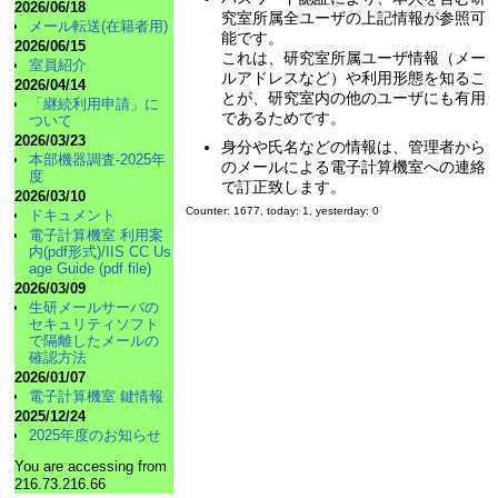
2026/06/18
究室所属全ユーザの上記情報が参照可
メール転送(在籍者用)
能です。
2026/06/15
これは、研究室所属ユーザ情報（メー
室員紹介
ルアドレスなど）や利用形態を知るこ
2026/04/14
とが、研究室内の他のユーザにも有用
「継続利用申請」に
であるためです。
ついて
2026/03/23
身分や氏名などの情報は、管理者から
本部機器調査-2025年
のメールによる電子計算機室への連絡
度
で訂正致します。
2026/03/10
Counter: 1677, today: 1, yesterday: 0
ドキュメント
電子計算機室 利用案
内(pdf形式)/IIS CC Us
age Guide (pdf file)
2026/03/09
生研メールサーバの
セキュリティソフト
で隔離したメールの
確認方法
2026/01/07
電子計算機室 鍵情報
2025/12/24
2025年度のお知らせ
You are accessing from
216.73.216.66