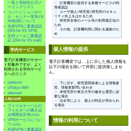
一覧と登録先公式メ
・ 計算機室の提供する各種サービスの利
ーリングリスト
用者認証

・ ユーザ個人/研究室/研究所のセキュ
コンベンションホー
リティ向上をはかるため

ル・セミナー室等のL
・ 研究所全体のメール等の利用適正化の
AN利用について
ため

生研VPN二要素認証
・ その他、計算機利用に関わる連絡のた
(2FA for IIS VPN)
め
生研メール二要素認
証 (2FA for IIS mail)
↑
↑
個人情報の提供
†
学内サービス
電子計算機室のサポー
電子計算機室では、上に示した個人情報を
ト対象外ですが、よく
以下の場合を除いて外部に提供致しませ
利用される学内サービ
ん。
スへのリンク
utelecon
・ 下に示す、研究室関係者による情報参
照、情報更新問い合わせ

UTokyo WiFi
・ 本研究所や東京大学の健全な運営に必
eduroam
要な場合

人気の10件
・ 法令等により、個人の特定が求められ
る場合
ファイルサーバ上の
フォルダへの書き込
み権限設定例
↑
(25625)
情報の利用について
VPNサービスについ
†
て
(14252)
生研VPN二要素認証