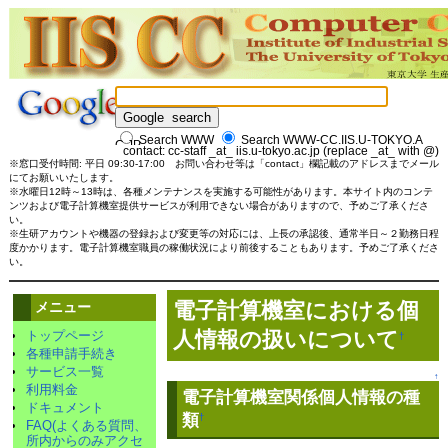
Search
WWW
Search
WWW-CC.IIS.U-TOKYO.A
C.JP
contact: cc-staff _at_ iis.u-tokyo.ac.jp
(replace _at_ with @)
※窓口受付時間: 平日 09:30-17:00 お問い合わせ等は「contact」欄記載のアドレスまでメール
にてお願いいたします。
※水曜日12時～13時は、各種メンテナンスを実施する可能性があります。本サイト内のコンテ
ンツおよび電子計算機室提供サービスが利用できない場合がありますので、予めご了承くださ
い。
※生研アカウントや機器の登録および変更等の対応には、上長の承認後、通常半日～２勤務日程
度かかります。電子計算機室職員の稼働状況により前後することもあります。予めご了承くださ
い。
電子計算機室における個
メニュー
人情報の扱いについて
トップページ
†
各種申請手続き
サービス一覧
↑
利用料金
電子計算機室関係個人情報の種
ドキュメント
類
†
FAQ(よくある質問、
所内からのみアクセ