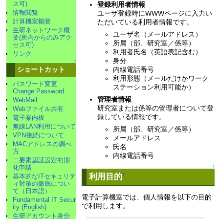
ス可)
登録利用者情報
情報閲覧
ユーザ登録時にWWWページに入力い
計算機室概要
ただいている利用者情報です。
生研ネットワーク概
ユーザ名（メールアドレス）
要(所内からのみアク
所属（部、研究室／係等）
セス可)
利用者氏名（英語表記含む）
リンク
身分
↑
内線電話番号
ショートカット
利用形態（メールだけかワーク
パスワード変更
ステーション利用可能か）
Change Password
管理者情報
WebMail
研究室または係等の管理者について登
Webファイル共有
録している情報です。
電子案内板
無線LAN利用について
所属（部、研究室／係等）
VPN接続について
メールアドレス
MACアドレスの調べ
氏名
方
内線電話番号
二要素認証設定初期
↑
化申請
利用目的
†
基本的なITセキュリテ
ィ対策の徹底につい
て（日本語）
電子計算機室では、個人情報を以下の目的
Fundamental IT Secur
で利用します。
ity (English)
生研アカウント身分