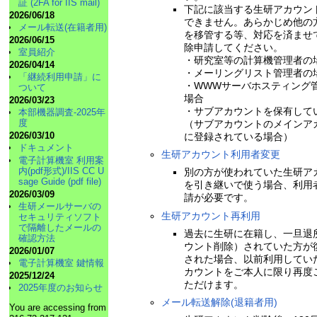
証 (2FA for IIS mail)
下記に該当する生研アカウン
2026/06/18
できません。あらかじめ他の
メール転送(在籍者用)
を移管する等、対応を済ませ
2026/06/15
除申請してください。
室員紹介
・研究室等の計算機管理者の
2026/04/14
・メーリングリスト管理者の
「継続利用申請」に
・WWWサーバホスティング
ついて
場合
2026/03/23
・サブアカウントを保有して
本部機器調査-2025年
度
（サブアカウントのメインア
2026/03/10
に登録されている場合）
ドキュメント
生研アカウント利用者変更
電子計算機室 利用案
内(pdf形式)/IIS CC U
別の方が使われていた生研ア
sage Guide (pdf file)
を引き継いで使う場合、利用
2026/03/09
請が必要です。
生研メールサーバの
生研アカウント再利用
セキュリティソフト
で隔離したメールの
過去に生研に在籍し、一旦退
確認方法
ウント削除）されていた方が
2026/01/07
された場合、以前利用してい
電子計算機室 鍵情報
カウントをご本人に限り再度
2025/12/24
ただけます。
2025年度のお知らせ
メール転送解除(退籍者用)
You are accessing from