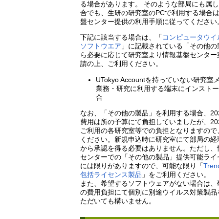
る場合があります。 そのような部局にも属
合でも、生研の研究室のPCで利用する場合
盤センター提供の利用手順に従ってください
下記に該当する場合は、「
コンピュータウイ
ソフトウエア
」に記載されている「その他の
ら必要に応じて研究室より情報基盤センター
請の上、ご利用ください。
UTokyo Accountを持っていない研究
業務・研究に利用する端末にインスト
合
なお、「その他の製品」を利用する場合、20
費用は所の予算にて負担していましたが、20
ご利用の各研究室等での負担となりますので
ください。新規申込時に研究室にて部局の経
から承認を得る必要はありません。ただし、
センターでの「その他の製品」提供可能ライ
には限りがありますので、可能な限り「
Tren
包括ライセンス製品
」をご利用ください。
また、希望するソフトウェアがない場合は、
の費用負担にて個別に別途ウイルス対策製品
ただいても構いません。