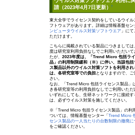
ウイルス対策ソフトウェア利用に
請（2023年4月7日更新）
†
東大全学でライセンス契約をしているウイル
フトウェアがあります。詳細は情報基盤セン
ンピュータウイルス対策ソフトウエア
」にて
ただけます。
こちらに掲載されている製品につきましては、
度は研究室利用負担なしでご利用いただいて
たが、
2023年度は、「Trend Micro 包括
品」の利用制限緩和（※）に伴い、当該包括
ス製品以外のウイルス対策ソフトを利用され
は、各研究室等での負担
となりますので、ご
さい。
なお、「Trend Micro 包括ライセンス製品
き各研究室等の利用負担なしでご利用いただ
いずれにしても、生研ネットワークに接続す
は、必ずウイルス対策を施してください。
※「Trend Micro 包括ライセンス製品」の
ついては、情報基盤センター「
Trend Micr
センス製品の一人当たりの台数制限の撤廃に
をご確認ください。