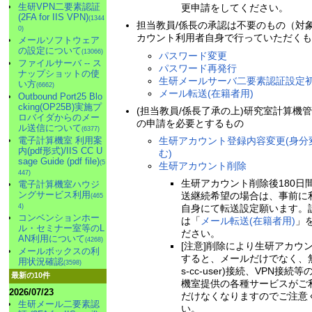
生研VPN二要素認証
更申請をしてください。
(2FA for IIS VPN)
(1344
担当教員/係長の承認は不要のもの（対
0)
カウント利用者自身で行っていただく
メールソフトウェア
の設定について
(13066)
パスワード変更
ファイルサーバ -- ス
パスワード再発行
ナップショットの使
生研メールサーバ二要素認証設定
い方
(6662)
メール転送(在籍者用)
Outbound Port25 Blo
cking(OP25B)実施プ
(担当教員/係長了承の上)研究室計算機
ロバイダからのメー
の申請を必要とするもの
ル送信について
(6377)
生研アカウント登録内容変更(身分
電子計算機室 利用案
内(pdf形式)/IIS CC U
む)
sage Guide (pdf file)
(5
生研アカウント削除
447)
生研アカウント削除後180日
電子計算機室ハウジ
ングサービス利用
送継続希望の場合は、事前に
(465
自身にて転送設定願います。
4)
コンベンションホー
は「
メール転送(在籍者用)
」
ル・セミナー室等のL
ださい。
AN利用について
(4268)
[注意]削除により生研アカウ
メールボックスの利
すると、メールだけでなく、無線
用状況確認
(3598)
s-cc-user)接続、VPN接続
最新の10件
機室提供の各種サービスがご
2026/07/23
だけなくなりますのでご注意
生研メール二要素認
い。