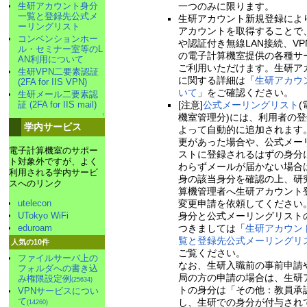
生研アカウント身分
一つのみに限ります。
一覧と登録先公式メ
生研アカウント新規登録によ
ーリングリスト
アカウントを取得することで
コンベンションホー
や認証付き無線LAN接続、VP
ル・セミナー室等のL
の電子計算機室提供の各種サ
AN利用について
ご利用いただけます。生研ア
生研VPN二要素認証
に関する詳細は「
生研アカウ
(2FA for IIS VPN)
いて
」をご確認ください。
生研メール二要素認
証 (2FA for IIS mail)
[注意]
公式メーリングリスト
↑
機室管理分)には、利用者の
学内サービス
よって自動的に追加されます
更があった場合や、公式メー
電子計算機室のサポー
ストに登録されるはずの身分
ト対象外ですが、よく
わらずメールが届かない場合
利用される学内サービ
身の該当身分を確認の上、研
スへのリンク
算機管理者へ生研アカウント
変更申請を依頼してください
utelecon
身分と公式メーリングリスト
UTokyo WiFi
つきましては「
生研アカウン
eduroam
覧と登録先公式メーリングリ
人気の10件
ご覧ください。
ファイルサーバ上の
なお、生研入職前の事前申請
フォルダへの書き込
局の方の申請の場合は、生研
み権限設定例
(25634)
トの身分は「その他：教員承
VPNサービスについ
て
し、生研での身分が付与され
(14260)