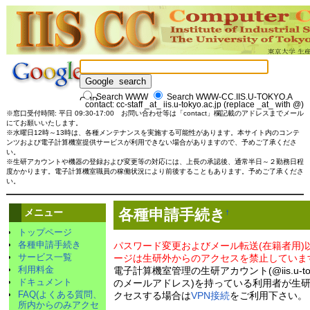
Search
WWW
Search
WWW-CC.IIS.U-TOKYO.A
C.JP
contact: cc-staff _at_ iis.u-tokyo.ac.jp
(replace _at_ with @)
※窓口受付時間: 平日 09:30-17:00 お問い合わせ等は「contact」欄記載のアドレスまでメール
にてお願いいたします。
※水曜日12時～13時は、各種メンテナンスを実施する可能性があります。本サイト内のコンテ
ンツおよび電子計算機室提供サービスが利用できない場合がありますので、予めご了承くださ
い。
※生研アカウントや機器の登録および変更等の対応には、上長の承認後、通常半日～２勤務日程
度かかります。電子計算機室職員の稼働状況により前後することもあります。予めご了承くださ
い。
各種申請手続き
メニュー
†
トップページ
各種申請手続き
パスワード変更およびメール転送(在籍者用)
サービス一覧
ージは生研外からのアクセスを禁止していま
利用料金
電子計算機室管理の生研アカウント(@iis.u-tokyo
ドキュメント
のメールアドレス)を持っている利用者が生
FAQ(よくある質問、
クセスする場合は
VPN接続
をご利用下さい。
所内からのみアクセ