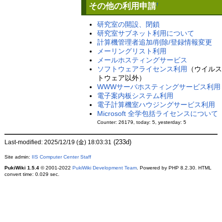
その他の利用申請
†
研究室の開設、閉鎖
研究室サブネット利用について
計算機管理者追加/削除/登録情報変更
メーリングリスト利用
メールホスティングサービス
ソフトウェアライセンス利用
（ウイル
トウェア以外）
WWWサーバホスティングサービス利用
電子案内板システム利用
電子計算機室ハウジングサービス利用
Microsoft 全学包括ライセンスについて
Counter: 26179, today: 5, yesterday: 5
(233d)
Last-modified: 2025/12/19 (金) 18:03:31
Site admin:
IIS Computer Center Staff
PukiWiki 1.5.4
© 2001-2022
PukiWiki Development Team
. Powered by PHP 8.2.30. HTML
convert time: 0.029 sec.