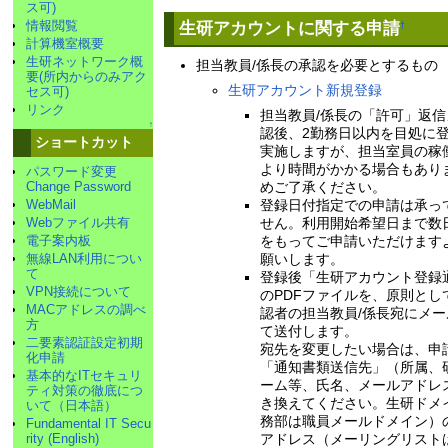
ス可)
情報閲覧
生研アカウントに関する申請
†
計算機室概要
生研ネットワーク概
担当教員/係長の承認を必要とするもの
要(所内からのみアク
生研アカウント新規登録
セス可)
リンク
担当教員/係長の「許可」返
↑
認後、2勤務日以内を目処に
ショートカット
実施しますが、担当室員の稼
より時間がかかる場合もあり
パスワード変更
Change Password
めご了承ください。
WebMail
登録日付指定での申請は承っ
Webファイル共有
せん。利用開始希望日まで数
電子案内板
をもってご申請いただけます
無線LAN利用につい
願いします。
て
登録後「生研アカウント登録
VPN接続について
のPDFファイルを、原則とし
MACアドレスの調べ
認者の担当教員/係長宛にメ
方
て送付します。
二要素認証設定初期
宛先を変更したい場合は、申
化申請
「通知書類送信先」（所属、
基本的なITセキュリ
ーム等、氏名、メールアドレ
ティ対策の徹底につ
き換えてください。生研ドメ
いて（日本語）
務部は職員メールドメイン）
Fundamental IT Secu
rity (English)
アドレス（メーリングリスト