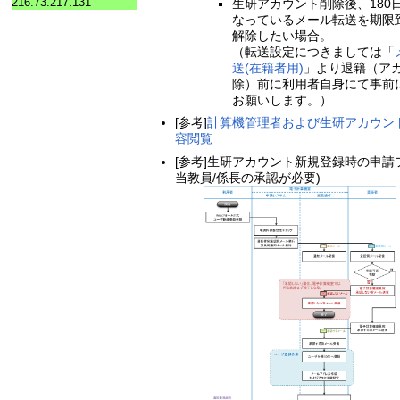
216.73.217.131
生研アカウント削除後、180
なっているメール転送を期限
解除したい場合。
（転送設定につきましては「
送(在籍者用)
」より退籍（ア
除）前に利用者自身にて事前
お願いします。）
[参考]
計算機管理者および生研アカウン
容閲覧
[参考]生研アカウント新規登録時の申請
当教員/係長の承認が必要)