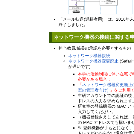
「メール転送(退籍者用)」は、2018年
終了しました。
ネットワーク機器の接続に関する
担当教員/係長の承認を必要とするもの
ネットワーク機器接続
ネットワーク機器変更廃止
(Safa
が遅いです)
本学の活動制限に伴い在宅で
必要がある場合：
「
ネットワーク機器変更廃止
室の管理者向け)
」をご利用
生研アカウントでの認証の後、
ドレスの入力を求められます
研究室の登録機器の MAC ア
入力してください。
（機器登録さえしてあれば、
の MAC アドレスでも構いま
※ 登録機器が手もとになく、M
ドレスがわからない場合は電